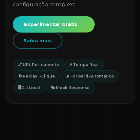
configuração complexa.
Experimentar Grátis →
Saiba mais
🔗 URL Permanente
⚡ Tempo Real
🔄 Replay 1-Clique
📡 Forward Automático
🖥️ CLI Local
🎭 Mock Response