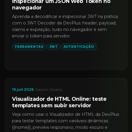
inspecionar um JSON Web Token no
navegador
Aprenda a decodificar e inspecionar JWT na prática
com o JWT Decoder da DevPlus: header, payload,
claims e expiração, tudo no navegador e sem
enviar o token para servidor.
FERRAMENTAS
JWT
AUTENTICAÇÃO
16 jun 2026
·
Clayton Oliveira
Visualizador de HTML Online: teste
templates sem subir servidor
Veja como usar o Visualizador de HTML da DevPlus
para testar templates com variáveis dinâmicas
{{nome}}, preview responsivo, modo escuro e