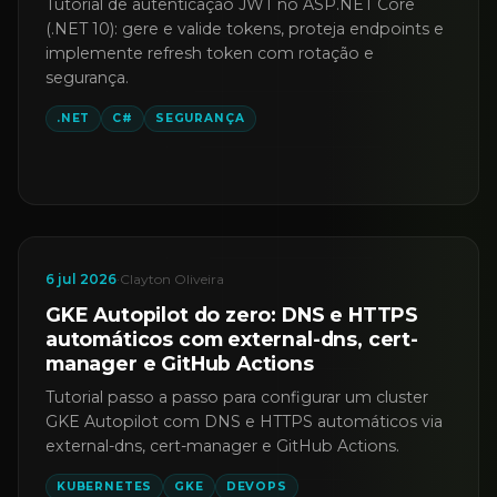
Tutorial de autenticação JWT no ASP.NET Core
(.NET 10): gere e valide tokens, proteja endpoints e
implemente refresh token com rotação e
segurança.
.NET
C#
SEGURANÇA
6 jul 2026
·
Clayton Oliveira
GKE Autopilot do zero: DNS e HTTPS
automáticos com external-dns, cert-
manager e GitHub Actions
Tutorial passo a passo para configurar um cluster
GKE Autopilot com DNS e HTTPS automáticos via
external-dns, cert-manager e GitHub Actions.
KUBERNETES
GKE
DEVOPS