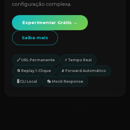
configuração complexa.
Experimentar Grátis →
Saiba mais
🔗 URL Permanente
⚡ Tempo Real
🔄 Replay 1-Clique
📡 Forward Automático
🖥️ CLI Local
🎭 Mock Response