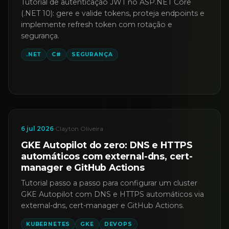
Tutorial de autenticação JWT no ASP.NET Core
(.NET 10): gere e valide tokens, proteja endpoints e
implemente refresh token com rotação e
segurança.
.NET
C#
SEGURANÇA
6 jul 2026
·
Clayton Oliveira
GKE Autopilot do zero: DNS e HTTPS
automáticos com external-dns, cert-
manager e GitHub Actions
Tutorial passo a passo para configurar um cluster
GKE Autopilot com DNS e HTTPS automáticos via
external-dns, cert-manager e GitHub Actions.
KUBERNETES
GKE
DEVOPS