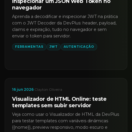
inspecionar um JSON Web Token no
navegador
Aprenda a decodificar e inspecionar JWT na prática
com o JWT Decoder da DevPlus: header, payload,
claims e expiração, tudo no navegador e sem
enviar o token para servidor.
FERRAMENTAS
JWT
AUTENTICAÇÃO
16 jun 2026
·
Clayton Oliveira
Visualizador de HTML Online: teste
templates sem subir servidor
Veja como usar o Visualizador de HTML da DevPlus
para testar templates com variáveis dinâmicas
{{nome}}, preview responsivo, modo escuro e