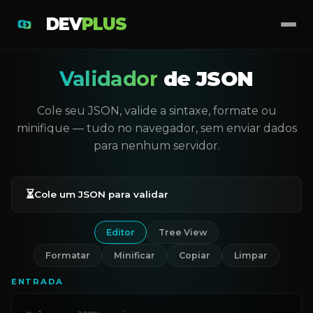
DEV
PLUS
Validador
de JSON
Cole seu JSON, valide a sintaxe, formate ou
minifique — tudo no navegador, sem enviar dados
para nenhum servidor.
⏳
Cole um JSON para validar
Editor
Tree View
Formatar
Minificar
Copiar
Limpar
ENTRADA