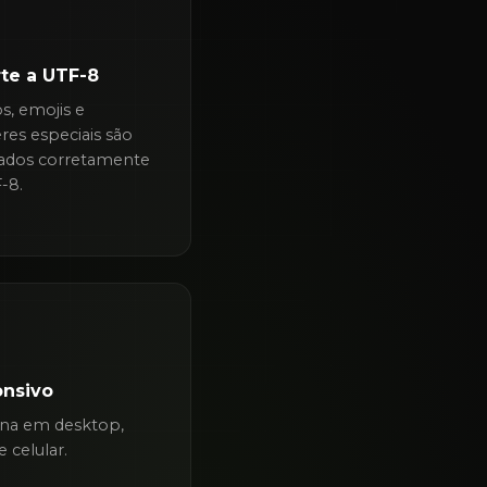
te a UTF-8
s, emojis e
eres especiais são
cados corretamente
F-8.
nsivo
na em desktop,
e celular.