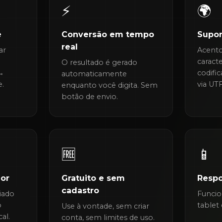
⚡
🌍
e
Conversão em tempo
Supor
real
ar
Acento
caract
O resultado é gerado
 →
codifi
automaticamente
e.
via UT
enquanto você digita. Sem
botão de envio.
🆓
📱
or
Gratuito e sem
Respo
cadastro
iado
Funcio
o
tablet 
Use à vontade, sem criar
al.
conta, sem limites de uso.