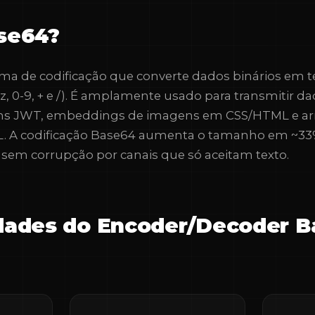
se64?
a de codificação que converte dados binários em t
a-z, 0-9, + e /). É amplamente usado para transmitir 
ens JWT, embeddings de imagens em CSS/HTML e 
 A codificação Base64 aumenta o tamanho em ~33
sem corrupção por canais que só aceitam texto.
dades do Encoder/Decoder 