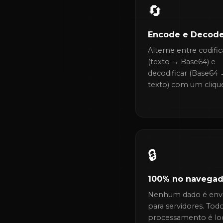
🔄
Encode e Decod
Alterne entre codific
(texto → Base64) e
decodificar (Base64
texto) com um cliqu
🔒
100% no navegad
Nenhum dado é env
para servidores. Tod
processamento é loc