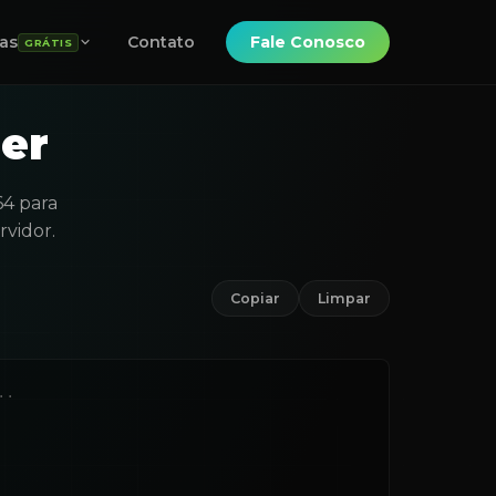
as
Contato
Fale Conosco
GRÁTIS
er
64 para
vidor.
Copiar
Limpar