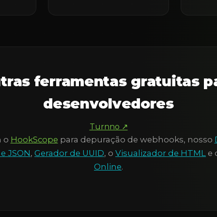
tras ferramentas gratuitas p
desenvolvedores
Turnno ↗
m o
HookScope
para depuração de webhooks, nosso
de JSON
,
Gerador de UUID
, o
Visualizador de HTML
e 
Online
.