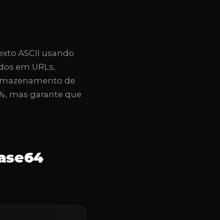
exto ASCII usando
dados em URLs,
armazenamento de
%, mas garante que
Base64