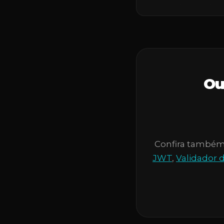
Ou
Confira també
JWT
,
Validador 