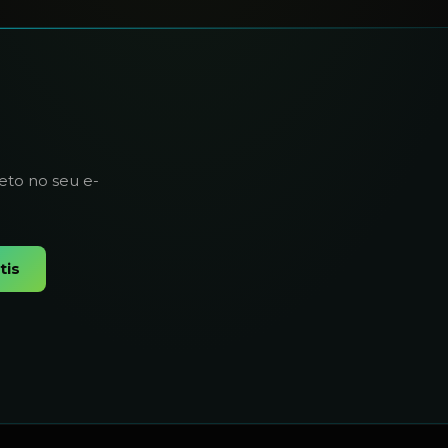
eto no seu e-
tis