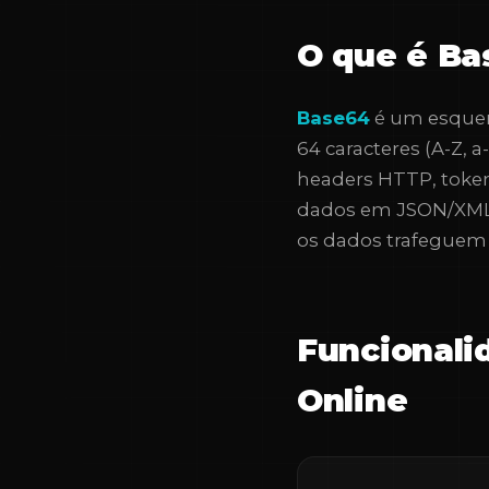
O que é Ba
Base64
é um esquem
64 caracteres (A-Z, 
headers HTTP, tok
dados em JSON/XML.
os dados trafeguem 
Funcionali
Online