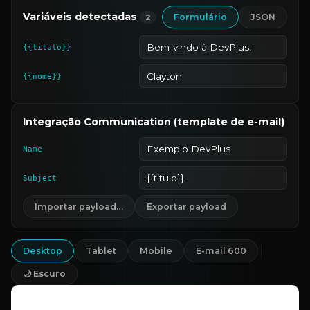
Variáveis detectadas
Formulário
JSON
2
{{titulo}}
{{nome}}
Integração Communication (template de e-mail)
Name
Subject
Importar payload…
Exportar payload
Desktop
Tablet
Mobile
E-mail 600
🌙 Escuro